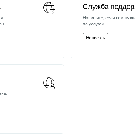
а
Служба поддер
мя
Напишите, если вам нужн
он.
по услугам.
Написать
ена,